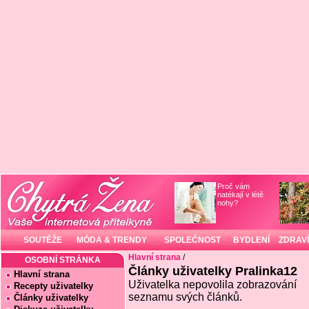
Proč vám
natékají v létě
nohy?
SOUTĚŽE
MÓDA & TRENDY
SPOLEČNOST
BYDLENÍ
ZDRAVÍ
Hlavní strana
/
OSOBNÍ STRÁNKA
Články uživatelky Pralinka12
Hlavní strana
Uživatelka nepovolila zobrazování
Recepty uživatelky
seznamu svých článků.
Články uživatelky